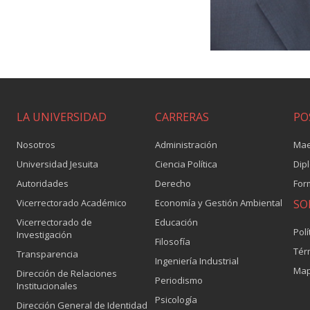
LA UNIVERSIDAD
CARRERAS
PO
Nosotros
Administración
Mae
Universidad Jesuita
Ciencia Política
Dip
Autoridades
Derecho
For
Vicerrectorado Académico
Economía y Gestión Ambiental
SO
Vicerrectorado de
Educación
Polí
Investigación
Filosofía
Tér
Transparencia
Ingeniería Industrial
Map
Dirección de Relaciones
Periodismo
Institucionales
Psicología
Dirección General de Identidad