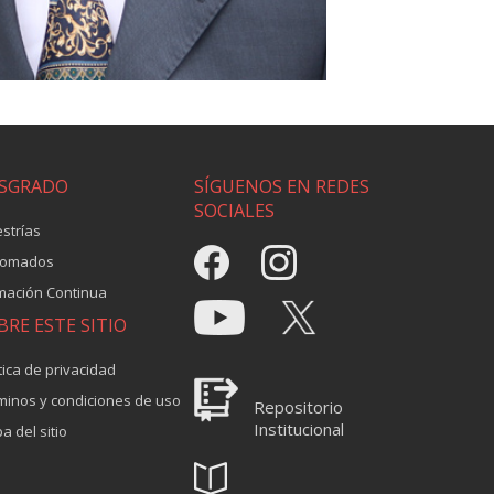
SGRADO
SÍGUENOS EN REDES
SOCIALES
strías
lomados
mación Continua
BRE ESTE SITIO
tica de privacidad
minos y condiciones de uso
Repositorio
Institucional
a del sitio