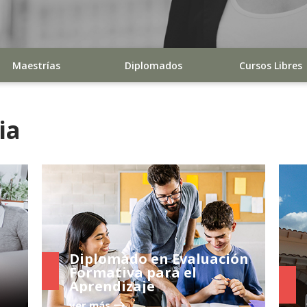
Maestrías
Diplomados
Cursos Libres
ia
Diplomado en Evaluación
Formativa para el
Aprendizaje
ver más