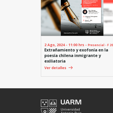
2 Ago, 2024 - 11:00 hrs -
Presencial - F 2
Extrañamiento y exofonía en la
poesía chilena inmigrante y
exiliatoria
Ver detalles