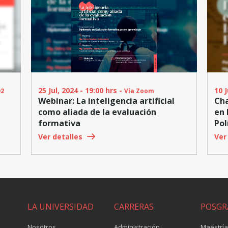
25 Jul, 2024 - 19:00 hrs -
10 J
02
Vía Zoom
Webinar: La inteligencia artificial
Cha
como aliada de la evaluación
en 
formativa
Pol
Ver detalles
Ver
LA UNIVERSIDAD
CARRERAS
POSGR
Nosotros
Administración
Maestrí