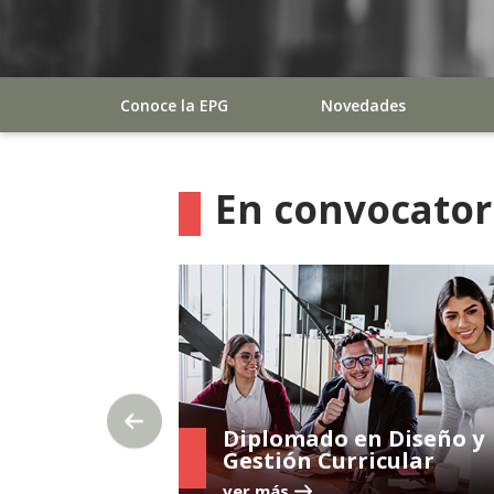
Conoce la EPG
Novedades
En convocator
Diplomado en Diseño y
Gestión Curricular
ver más