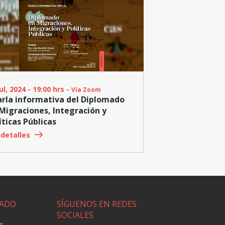
ul, 2024 - 19:00 hrs -
Vía Zoom
rla informativa del Diplomado
Migraciones, Integración y
íticas Públicas
 detalles
ADO
SÍGUENOS EN REDES
SOCIALES
as