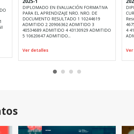
2025-1
202
DIPLOMADO EN EVALUACIÓN FORMATIVA
DIP
ADO
PARA EL APRENDIZAJE NRO. NRO. DE
CUR
DOCUMENTO RESULTADO 1 10244619
Res
1
ADMITIDO 2 20906362 ADMITIDO 3
467
NI
40534689 ADMITIDO 4 43130929 ADMITIDO
4 4
5 10620647 ADMITIDO...
ADM
Ver detalles
Ver
ntos