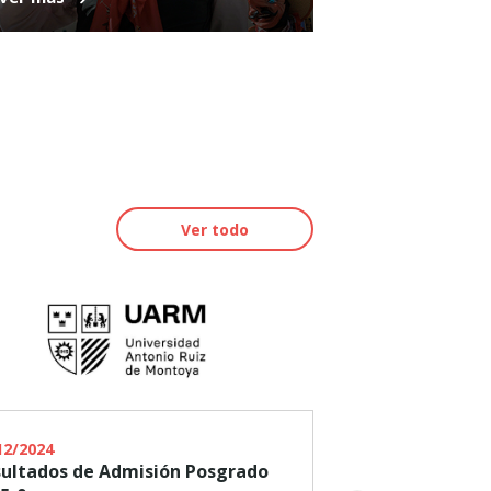
Ver todo
02/09/2024
12/2024
En el Perú urge 
ultados de Admisión Posgrado
intangible para