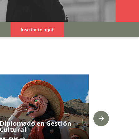
Inscríbete aquí
Diplomad
Intercult
Diplomado en Gestión
Indígena
Cultural
ver más
ver más