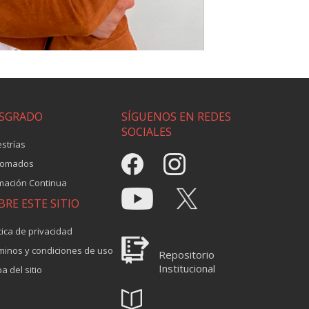
SGRADO
SÍGUENOS EN REDES
SOCIALES
strías
lomados
mación Continua
BRE ESTE SITIO
tica de privacidad
minos y condiciones de uso
Repositorio
Institucional
a del sitio