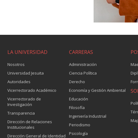
LA UNIVERSIDAD
CARRERAS
PO
Nosotros
Administración
Mae
Universidad Jesuita
Ciencia Política
Dip
Autoridades
Derecho
For
Vicerrectorado Académico
Economía y Gestión Ambiental
SO
Vicerrectorado de
Educación
Polí
Investigación
Filosofía
Tér
Transparencia
Ingeniería Industrial
Map
Dirección de Relaciones
Periodismo
Institucionales
Psicología
Dirección General de Identidad