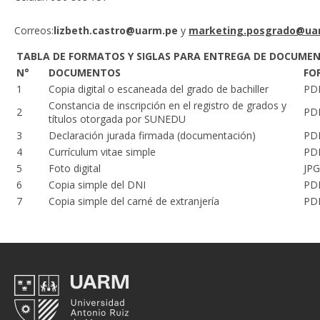
Correos:
lizbeth.castro@uarm.pe
y
marketing.posgrado@ua
TABLA DE FORMATOS Y SIGLAS PARA ENTREGA DE DOCUMEN
N°
DOCUMENTOS
FO
1
Copia digital o escaneada del grado de bachiller
PD
Constancia de inscripción en el registro de grados y
2
PD
títulos otorgada por SUNEDU
3
Declaración jurada firmada (documentación)
PD
4
Currículum vitae simple
PD
5
Foto digital
JPG
6
Copia simple del DNI
PD
7
Copia simple del carné de extranjería
PD