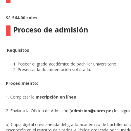
S/. 564.00 soles
Proceso de admisión
Requisitos
Poseer el grado académico de bachiller universitario.
Presentar la documentación solicitada.
Procedimiento:
1. Completar la
Inscripción en línea.
2. Enviar a la Oficina de Admisión (
admision@uarm.pe
) los sigu
a) Copia digital o escaneada del grado académico de bachiller univ
inscripción en el registro de Grados y Títulos otorgada por Sunedu