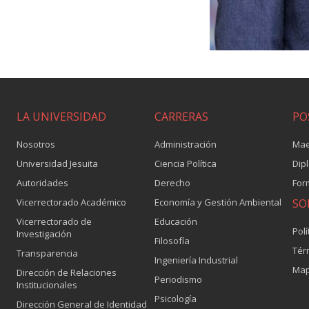
LA UNIVERSIDAD
CARRERAS
PO
Nosotros
Administración
Mae
Universidad Jesuita
Ciencia Política
Dip
Autoridades
Derecho
For
Vicerrectorado Académico
Economía y Gestión Ambiental
SO
Vicerrectorado de
Educación
Polí
Investigación
Filosofía
Tér
Transparencia
Ingeniería Industrial
Map
Dirección de Relaciones
Periodismo
Institucionales
Psicología
Dirección General de Identidad