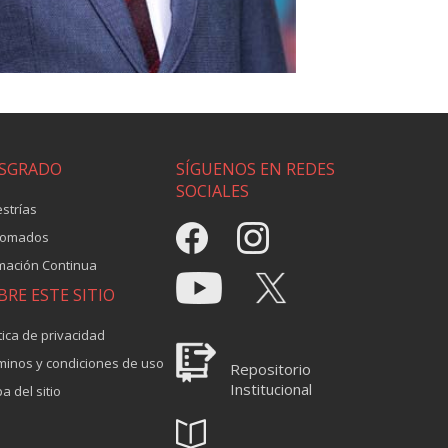
SGRADO
SÍGUENOS EN REDES
SOCIALES
strías
lomados
mación Continua
BRE ESTE SITIO
tica de privacidad
minos y condiciones de uso
Repositorio
Institucional
a del sitio