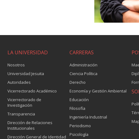
LA UNIVERSIDAD
CARRERAS
PO
Nosotros
Administración
Mae
Universidad Jesuita
Ciencia Política
Dip
Autoridades
Derecho
For
Vicerrectorado Académico
Economía y Gestión Ambiental
SO
Vicerrectorado de
Educación
Polí
Investigación
Filosofía
Tér
Transparencia
Ingeniería Industrial
Map
Dirección de Relaciones
Periodismo
Institucionales
Psicología
Dirección General de Identidad