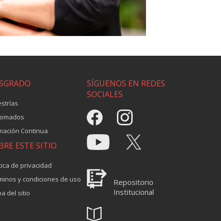
SGRADO
SÍGUENOS EN REDES
SOCIALES
strías
lomados
mación Continua
BRE ESTE SITIO
tica de privacidad
minos y condiciones de uso
Repositorio
Institucional
a del sitio