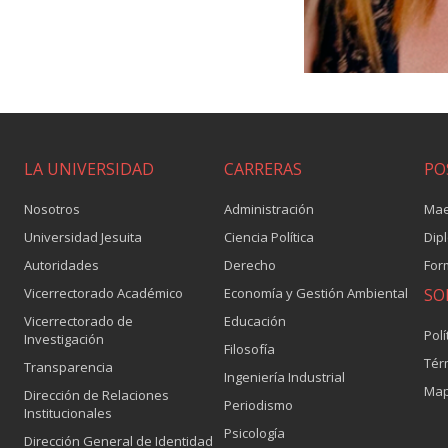
LA UNIVERSIDAD
CARRERAS
PO
Nosotros
Administración
Mae
Universidad Jesuita
Ciencia Política
Dip
Autoridades
Derecho
For
Vicerrectorado Académico
Economía y Gestión Ambiental
SO
Vicerrectorado de
Educación
Polí
Investigación
Filosofía
Tér
Transparencia
Ingeniería Industrial
Map
Dirección de Relaciones
Periodismo
Institucionales
Psicología
Dirección General de Identidad