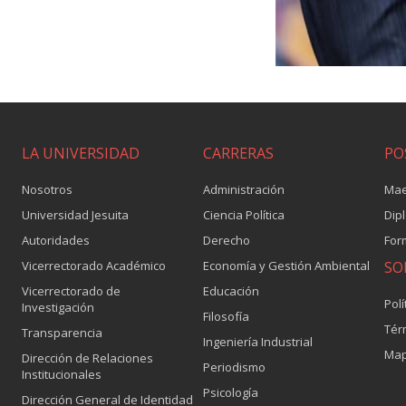
LA UNIVERSIDAD
CARRERAS
PO
Nosotros
Administración
Mae
Universidad Jesuita
Ciencia Política
Dip
Autoridades
Derecho
For
Vicerrectorado Académico
Economía y Gestión Ambiental
SO
Vicerrectorado de
Educación
Polí
Investigación
Filosofía
Tér
Transparencia
Ingeniería Industrial
Map
Dirección de Relaciones
Periodismo
Institucionales
Psicología
Dirección General de Identidad