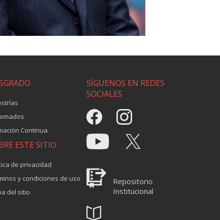
SGRADO
SÍGUENOS EN REDES
SOCIALES
strías
lomados
mación Continua
BRE ESTE SITIO
tica de privacidad
minos y condiciones de uso
Repositorio
Institucional
a del sitio