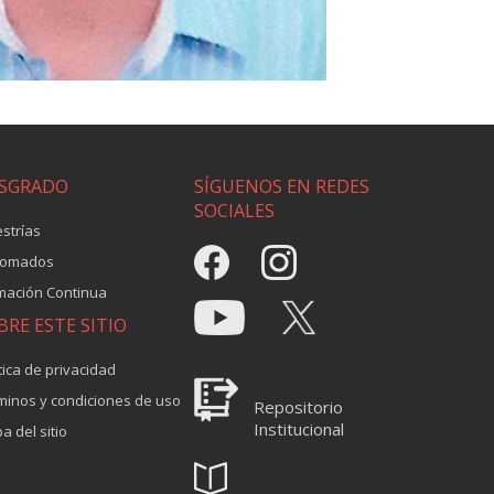
SGRADO
SÍGUENOS EN REDES
SOCIALES
strías
lomados
mación Continua
BRE ESTE SITIO
tica de privacidad
minos y condiciones de uso
Repositorio
Institucional
a del sitio