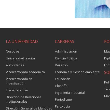
LA UNIVERSIDAD
CARRERAS
PO
Nosotros
Administración
Mae
Universidad Jesuita
Ciencia Política
Dip
Autoridades
Derecho
For
Vicerrectorado Académico
Economía y Gestión Ambiental
SO
Vicerrectorado de
Educación
Polí
Investigación
Filosofía
Tér
Transparencia
Ingeniería Industrial
Map
Dirección de Relaciones
Periodismo
Institucionales
Psicología
Dirección General de Identidad