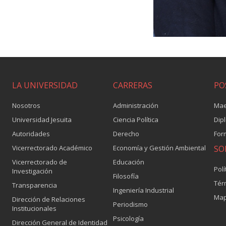
LA UNIVERSIDAD
CARRERAS
PO
Nosotros
Administración
Mae
Universidad Jesuita
Ciencia Política
Dip
Autoridades
Derecho
For
Vicerrectorado Académico
Economía y Gestión Ambiental
SO
Vicerrectorado de
Educación
Polí
Investigación
Filosofía
Tér
Transparencia
Ingeniería Industrial
Map
Dirección de Relaciones
Periodismo
Institucionales
Psicología
Dirección General de Identidad