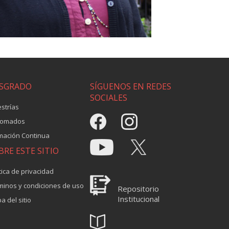
SGRADO
SÍGUENOS EN REDES
SOCIALES
strías
lomados
mación Continua
BRE ESTE SITIO
tica de privacidad
minos y condiciones de uso
Repositorio
Institucional
a del sitio