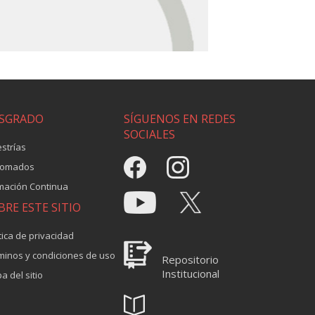
SGRADO
SÍGUENOS EN REDES
SOCIALES
strías
lomados
mación Continua
BRE ESTE SITIO
tica de privacidad
minos y condiciones de uso
Repositorio
Institucional
a del sitio