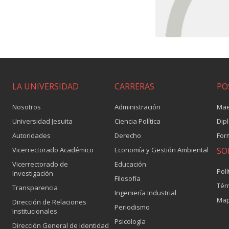
LA UNIVERSIDAD
CARRERAS
PO
Nosotros
Administración
Mae
Universidad Jesuita
Ciencia Política
Dip
Autoridades
Derecho
For
Vicerrectorado Académico
Economía y Gestión Ambiental
SO
Vicerrectorado de
Educación
Polí
Investigación
Filosofía
Tér
Transparencia
Ingeniería Industrial
Map
Dirección de Relaciones
Periodismo
Institucionales
Psicología
Dirección General de Identidad