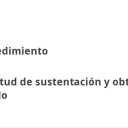
edimiento
itud de sustentación y ob
lo