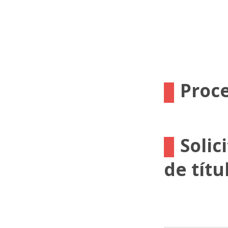
Proc
Solic
de títu