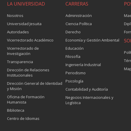
LA UNIVERSIDAD
CARRERAS
PO
Nosotros
Administración
Mae
Universidad Jesuita
Ciencia Política
Dip
Autoridades
Derecho
For
Vicerrectorado Académico
Economía y Gestión Ambiental
SO
Vicerrectorado de
Educación
Polí
Investigación
Filosofía
Tér
Transparencia
Ingeniería Industrial
Map
Dirección de Relaciones
Periodismo
Institucionales
Psicología
Dirección General de Identidad
y Misión
Contabilidad y Auditoría
Oficina de Formación
Negocios Internacionales y
Humanista
Logística
Biblioteca
Centro de Idiomas