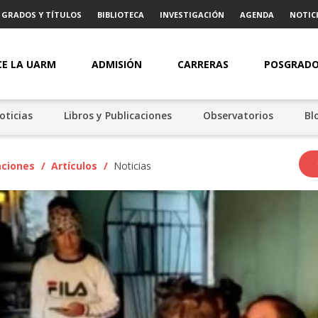
GRADOS Y TÍTULOS
BIBLIOTECA
INVESTIGACIÓN
AGENDA
NOTICI
E LA UARM
ADMISIÓN
CARRERAS
POSGRAD
oticias
Libros y Publicaciones
Observatorios
Bl
aciones
/
Artículos
/
Noticias