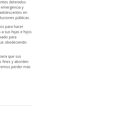
centes detenidos
e emergencia y
 adolescentes en
tuciones públicas.
zos para hacer
 a sus hijas e hijos
piado para
 que obedeciendo
pera que sus
s fines y aborden
ueremos perder más