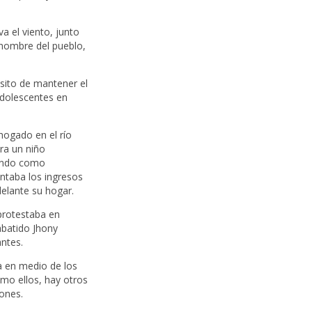
a el viento, junto
 hombre del pueblo,
sito de mantener el
 adolescentes en
hogado en el río
ra un niño
jando como
ntaba los ingresos
delante su hogar.
protestaba en
batido Jhony
antes.
da en medio de los
omo ellos, hay otros
iones.