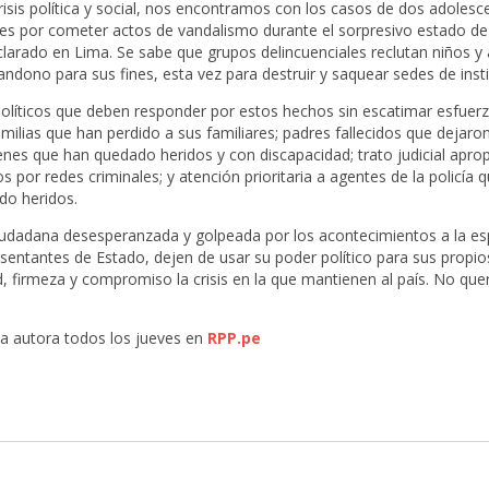
isis política y social, nos encontramos con los casos de dos adoles
nes por cometer actos de vandalismo durante el sorpresivo estado d
larado en Lima. Se sabe que grupos delincuenciales reclutan niños y
ndono para sus fines, esta vez para destruir y saquear sedes de insti
olíticos que deben responder por estos hechos sin escatimar esfuer
familias que han perdido a sus familiares; padres fallecidos que dejaron
enes que han quedado heridos y con discapacidad; trato judicial apro
 por redes criminales; y atención prioritaria a agentes de la policía
do heridos.
udadana desesperanzada y golpeada por los acontecimientos a la es
sentantes de Estado, dejen de usar su poder político para sus propio
d, firmeza y compromiso la crisis en la que mantienen al país. No q
la autora todos los jueves en
RPP.pe