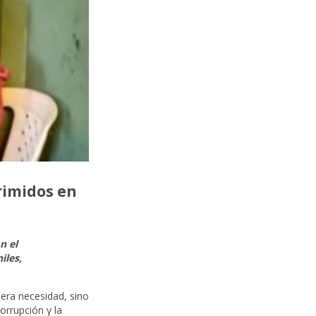
rimidos en
n el
iles,
mera necesidad, sino
corrupción y la