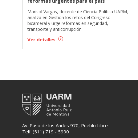
reformas urgentes para el país
Marisol Vargas, docente de Ciencia Política UARM,
analiza en Gestión los retos del Congreso
bicameral y urge reformas en seguridad,
transporte y anticorrupción.
Ver detalles
Av. Paso de los Andes 970, Pueblo Libre
Telf: (511) 719 - 5990