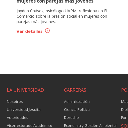
mujeres con parejas más jóvenes
Jayden Chávez, psicólogo UARM, reflexiona en El
Comercio sobre la presión social en mujeres con
parejas más jóvenes.
Ver detalles
LA UNIVERSIDAD
CARRERAS
PO
Nosotros
Administración
Mae
Universidad Jesuita
Ciencia Política
Dip
Autoridades
Derecho
For
Vicerrectorado Académico
Economía y Gestión Ambiental
SO