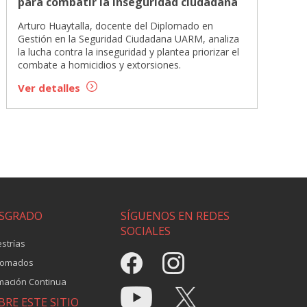
para combatir la inseguridad ciudadana
Arturo Huaytalla, docente del Diplomado en
Gestión en la Seguridad Ciudadana UARM, analiza
la lucha contra la inseguridad y plantea priorizar el
combate a homicidios y extorsiones.
Ver detalles
SGRADO
SÍGUENOS EN REDES
SOCIALES
strías
lomados
mación Continua
BRE ESTE SITIO