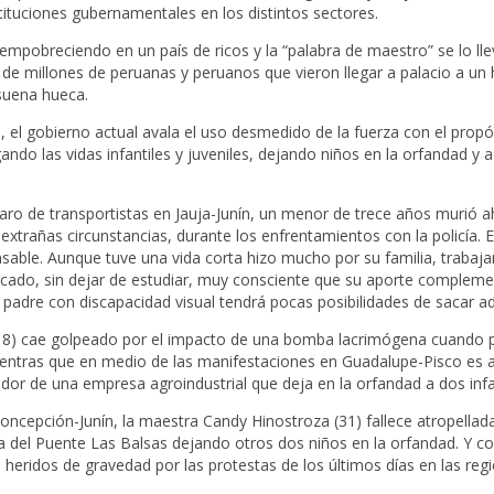
nstituciones gubernamentales en los distintos sectores.
empobreciendo en un país de ricos y la “palabra de maestro” se lo llev
 de millones de peruanas y peruanos que vieron llegar a palacio a un
suena hueca.
 el gobierno actual avala el uso desmedido de la fuerza con el propó
ando las vidas infantiles y juveniles, dejando niños en la orfandad y
aro de transportistas en Jauja-Junín, un menor de trece años murió a
xtrañas circunstancias, durante los enfrentamientos con la policía. E
nsable. Aunque tuve una vida corta hizo mucho por su familia, traba
rcado, sin dejar de estudiar, muy consciente que su aporte compleme
su padre con discapacidad visual tendrá pocas posibilidades de sacar a
 (18) cae golpeado por el impacto de una bomba lacrimógena cuando 
tras que en medio de las manifestaciones en Guadalupe-Pisco es a
ador de una empresa agroindustrial que deja en la orfandad a dos inf
Concepción-Junín, la maestra Candy Hinostroza (31) fallece atropella
ura del Puente Las Balsas dejando otros dos niños en la orfandad. Y c
s heridos de gravedad por las protestas de los últimos días en las reg