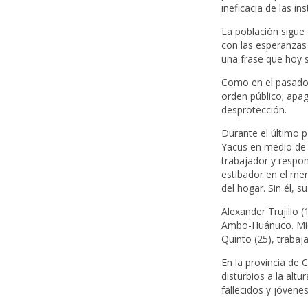
ineficacia de las i
La población sigue 
con las esperanzas
una frase que hoy 
Como en el pasado,
orden público; apag
desprotección.
Durante el último p
Yacus en medio de e
trabajador y respo
estibador en el me
del hogar. Sin él, 
Alexander Trujillo
Ambo-Huánuco. Mien
Quinto (25), trabaj
En la provincia de 
disturbios a la alt
fallecidos y jóvene