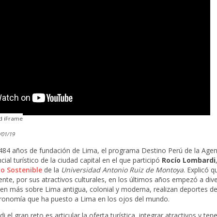
d iFrame
/01/19
484 años de fundación de Lima, el programa Destino Perú de la Agen
cial turístico de la ciudad capital en el que participó
Rocío Lombardi
o Sostenible
de la
Universidad Antonio Ruiz de Montoya
. Explicó q
ente, por sus atractivos culturales, en los últimos años empezó a diver
cen más sobre Lima antigua, colonial y moderna, realizan deportes d
stronomía que ha puesto a Lima en los ojos del mundo.
el gran reto es articular la oferta turística, integrar atractivos y ten