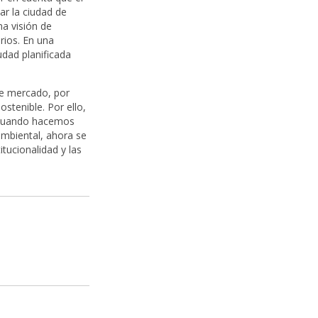
ar la ciudad de
na visión de
ios. En una
dad planificada
de mercado, por
stenible. Por ello,
 “Cuando hacemos
 ambiental, ahora se
itucionalidad y las