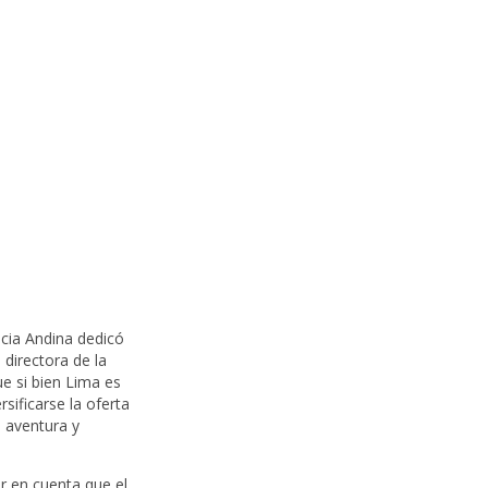
cia Andina dedicó
, directora de la
ue si bien Lima es
sificarse la oferta
e aventura y
er en cuenta que el