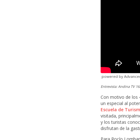
powered by Advance
Entrevista: Andina TV 16
Con motivo de los 
un especial al poten
Escuela de Turism
visitada, principalm
y los turistas cono
disfrutan de la ga
Para Rocío Lombardi 