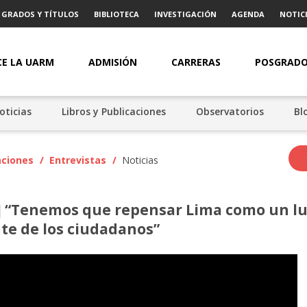
GRADOS Y TÍTULOS
BIBLIOTECA
INVESTIGACIÓN
AGENDA
NOTICI
E LA UARM
ADMISIÓN
CARRERAS
POSGRAD
oticias
Libros y Publicaciones
Observatorios
Bl
aciones
/
Entrevistas
/
Noticias
a] “Tenemos que repensar Lima como un l
ute de los ciudadanos”