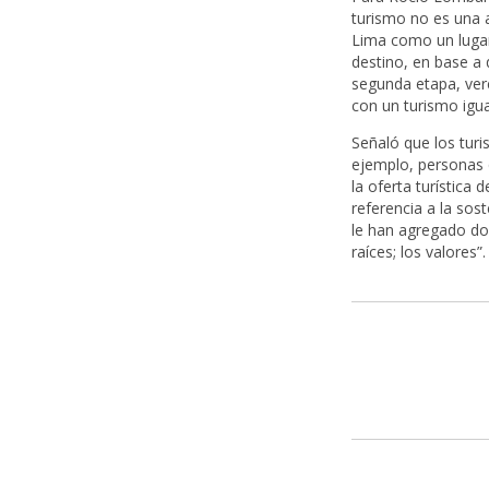
turismo no es una a
Lima como un lugar 
destino, en base a
segunda etapa, ver
con un turismo igu
Señaló que los tur
ejemplo, personas q
la oferta turístic
referencia a la sost
le han agregado dos
raíces; los valores”.