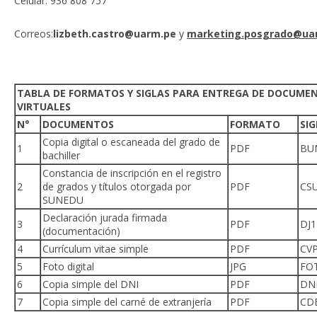
Celular: 936 808 757
Correos:
lizbeth.castro@uarm.pe
y
marketing.posgrado@ua
TABLA DE FORMATOS Y SIGLAS PARA ENTREGA DE DOCUME
VIRTUALES
N°
DOCUMENTOS
FORMATO
SIG
Copia digital o escaneada del grado de
1
PDF
BU
bachiller
Constancia de inscripción en el registro
2
de grados y títulos otorgada por
PDF
CS
SUNEDU
Declaración jurada firmada
3
PDF
DJ1
(documentación)
4
Currículum vitae simple
PDF
CV
5
Foto digital
JPG
FO
6
Copia simple del DNI
PDF
DN
7
Copia simple del carné de extranjería
PDF
CD