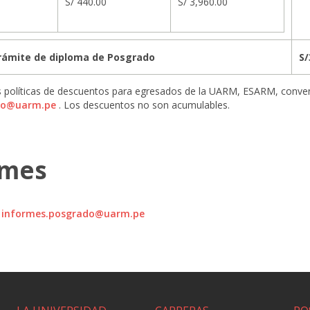
S/ 440.00
S/ 3,960.00
trámite de diploma de Posgrado
S/
s políticas de descuentos para egresados de la UARM, ESARM, conven
do@uarm.pe
. Los descuentos no son acumulables.
rmes
:
informes.posgrado@uarm.pe