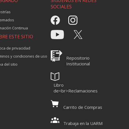
SGRADO
SÍGUENOS EN REDES
SOCIALES
strías
lomados
mación Continua
BRE ESTE SITIO
tica de privacidad
minos y condiciones de uso
Repositorio
Institucional
a del sitio
Libro
de<br>Reclamaciones
Carrito de Compras
Trabaja en la UARM