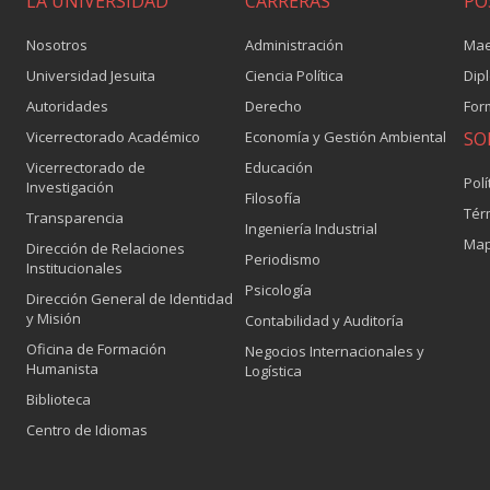
LA UNIVERSIDAD
CARRERAS
PO
Nosotros
Administración
Mae
Universidad Jesuita
Ciencia Política
Dip
Autoridades
Derecho
For
Vicerrectorado Académico
Economía y Gestión Ambiental
SO
Vicerrectorado de
Educación
Polí
Investigación
Filosofía
Tér
Transparencia
Ingeniería Industrial
Map
Dirección de Relaciones
Periodismo
Institucionales
Psicología
Dirección General de Identidad
y Misión
Contabilidad y Auditoría
Oficina de Formación
Negocios Internacionales y
Humanista
Logística
Biblioteca
Centro de Idiomas