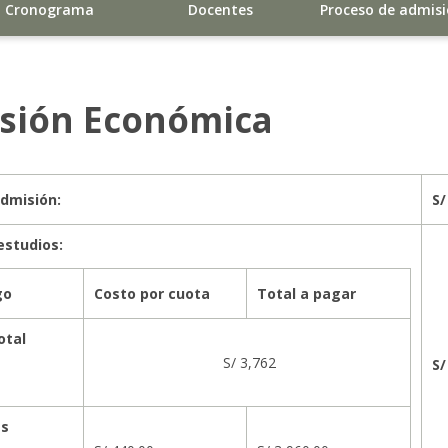
Cronograma
Docentes
Proceso de admis
rsión Económica
dmisión:
S/
estudios:
go
Costo por cuota
Total a pagar
otal
S/ 3,762
S/
as