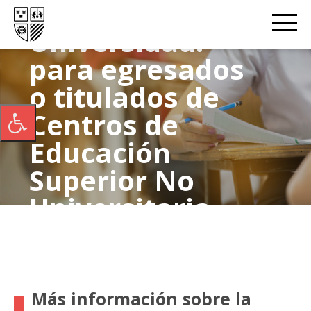
con la
Universidad:
para egresados
o titulados de
Centros de
Educación
Superior No
Universitaria
que hayan
suscrito
Convenio con la
Más información sobre la