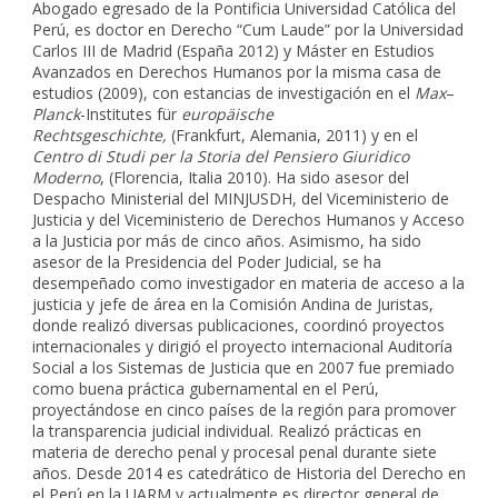
Abogado egresado de la Pontificia Universidad Católica del
Perú, es doctor en Derecho “Cum Laude” por la Universidad
Carlos III de Madrid (España 2012) y Máster en Estudios
Avanzados en Derechos Humanos por la misma casa de
estudios (2009), con estancias de investigación en el
Max
–
Planck
-Institutes für
europäische
Rechtsgeschichte
,
(Frankfurt, Alemania, 2011) y en el
Centro di Studi per la Storia del Pensiero Giuridico
Moderno
, (Florencia, Italia 2010). Ha sido asesor del
Despacho Ministerial del MINJUSDH, del Viceministerio de
Justicia y del Viceministerio de Derechos Humanos y Acceso
a la Justicia por más de cinco años. Asimismo, ha sido
asesor de la Presidencia del Poder Judicial, se ha
desempeñado como investigador en materia de acceso a la
justicia y jefe de área en la Comisión Andina de Juristas,
donde realizó diversas publicaciones, coordinó proyectos
internacionales y dirigió el proyecto internacional Auditoría
Social a los Sistemas de Justicia que en 2007 fue premiado
como buena práctica gubernamental en el Perú,
proyectándose en cinco países de la región para promover
la transparencia judicial individual. Realizó prácticas en
materia de derecho penal y procesal penal durante siete
años. Desde 2014 es catedrático de Historia del Derecho en
el Perú en la UARM y actualmente es director general de