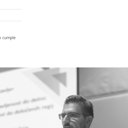
no cumple
ico de los participantes,
ética sobre el rol del Estado
los desafíos de la
formar profesionales capaces
n eficiencia y comunicar con
ás cercano, competente y