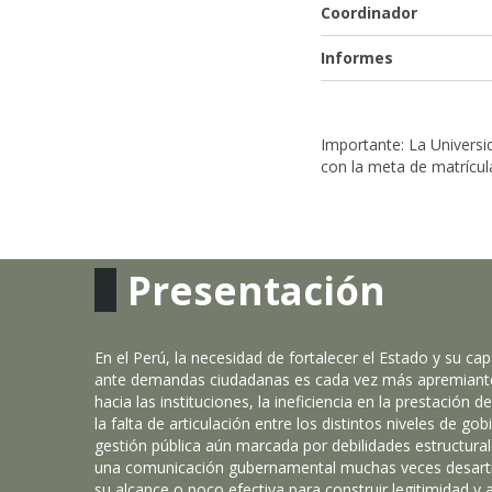
Coordinador
Informes
Importante: La Universi
con la meta de matrícul
Presentación
En el Perú, la necesidad de fortalecer el Estado y su ca
ante demandas ciudadanas es cada vez más apremiante
hacia las instituciones, la ineficiencia en la prestación d
la falta de articulación entre los distintos niveles de go
gestión pública aún marcada por debilidades estructural
una comunicación gubernamental muchas veces desartic
su alcance o poco efectiva para construir legitimidad y 