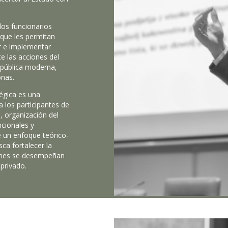
 los funcionarios
 que les permitan
ar e implementar
e las acciones del
n pública moderna,
onas.
égica es una
 los participantes de
, organización del
ncionales y
e un enfoque teórico-
sca fortalecer la
ienes se desempeñan
 privado.