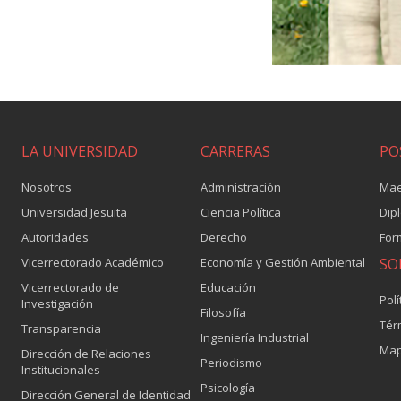
LA UNIVERSIDAD
CARRERAS
PO
Nosotros
Administración
Mae
Universidad Jesuita
Ciencia Política
Dip
Autoridades
Derecho
For
Vicerrectorado Académico
Economía y Gestión Ambiental
SO
Vicerrectorado de
Educación
Polí
Investigación
Filosofía
Tér
Transparencia
Ingeniería Industrial
Map
Dirección de Relaciones
Periodismo
Institucionales
Psicología
Dirección General de Identidad