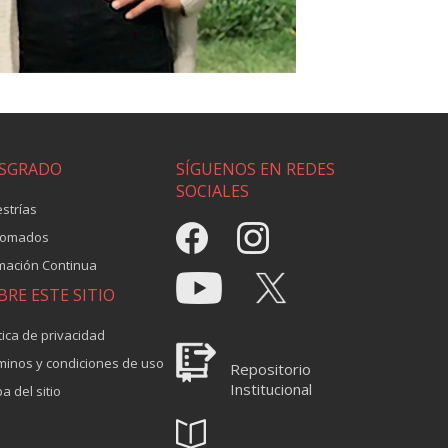
SGRADO
SÍGUENOS EN REDES
SOCIALES
strías
lomados
mación Continua
BRE ESTE SITIO
tica de privacidad
minos y condiciones de uso
Repositorio
Institucional
a del sitio