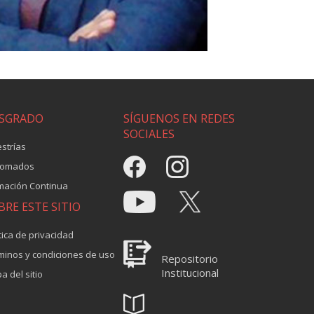
SGRADO
SÍGUENOS EN REDES
SOCIALES
strías
lomados
mación Continua
BRE ESTE SITIO
tica de privacidad
minos y condiciones de uso
Repositorio
Institucional
a del sitio