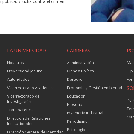
ública, y lucha contra el crimen
LA UNIVERSIDAD
CARRERAS
PO
Nosotros
Administración
Mae
Universidad Jesuita
Ciencia Política
Dip
Autoridades
Derecho
For
Vicerrectorado Académico
Economía y Gestión Ambiental
SO
Vicerrectorado de
Educación
Polí
Investigación
Filosofía
Tér
Transparencia
Ingeniería Industrial
Map
Dirección de Relaciones
Periodismo
Institucionales
Psicología
Dirección General de Identidad