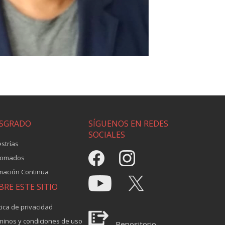
SGRADO
SÍGUENOS EN REDES
SOCIALES
strías
lomados
mación Continua
BRE ESTE SITIO
tica de privacidad
minos y condiciones de uso
Repositorio