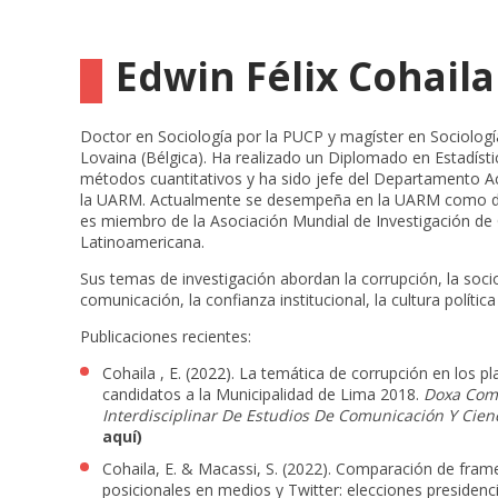
Edwin Félix Cohail
Doctor en Sociología por la
PUCP
y magíster en Sociologí
Lovaina (Bélgica). Ha realizado un Diplomado en Estadístic
métodos cuantitativos y ha sido jefe del Departamento A
la
UARM. Actualmente se desempeña en la UARM como
d
es miembro de l
a Asociación Mundial de Investigación de 
Latinoamericana.
Sus temas de investigación abordan la corrupción, la soci
comunicación, la confianza institucional, la cultura política 
Publicaciones recientes:
Cohaila , E. (2022). La temática de corrupción en los p
candidatos a la Municipalidad de Lima 2018.
Doxa Comu
Interdisciplinar De Estudios De Comunicación Y Cienc
aquí)
Cohaila, E. & Macassi, S. (2022). C
omp
aración de fram
posicionales en medios y Twitter: elecciones presidenci