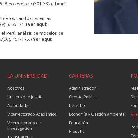
de Iberoamérica
(301-332). Tirant
t de los candidatos en las
19
(1), 55–74.
(Ver aquí)
 el Perú: análisis de modelos de
8
(56), 151-175.
(Ver aquí)
LA UNIVERSIDAD
CARRERAS
PO
Nosotros
Administración
Mae
Universidad Jesuita
Ciencia Política
Dip
Autoridades
Derecho
For
Vicerrectorado Académico
Economía y Gestión Ambiental
SO
Vicerrectorado de
Educación
Polí
Investigación
Filosofía
Tér
Transparencia