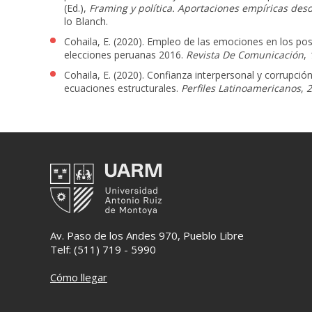
(Ed.),
Framing y política. Aportaciones empíricas des
lo Blanch.
Cohaila, E. (2020). Empleo de las emociones en los pos
elecciones peruanas 2016.
Revista De Comunicación
,
Cohaila, E. (2020).
Confianza interpersonal y corrupción
ecuaciones estructurales.
Perfiles Latinoamericanos
,
2
Av. Paso de los Andes 970, Pueblo Libre
Telf: (511) 719 - 5990
Cómo llegar