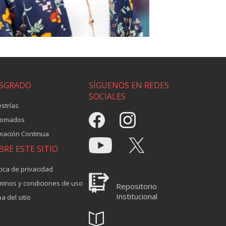
SGRADO
SÍGUENOS EN REDES
SOCIALES
strías
lomados
mación Continua
BRE ESTE SITIO
tica de privacidad
minos y condiciones de uso
Repositorio
Institucional
a del sitio