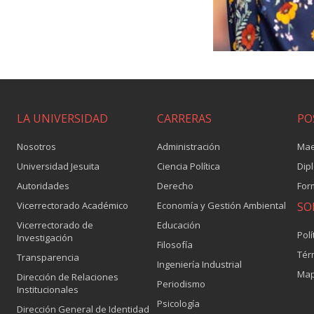
LA UNIVERSIDAD
CARRERAS
PO
Nosotros
Administración
Mae
Universidad Jesuita
Ciencia Política
Dip
Autoridades
Derecho
For
Vicerrectorado Académico
Economía y Gestión Ambiental
SO
Vicerrectorado de
Educación
Polí
Investigación
Filosofía
Tér
Transparencia
Ingeniería Industrial
Map
Dirección de Relaciones
Periodismo
Institucionales
Psicología
Dirección General de Identidad