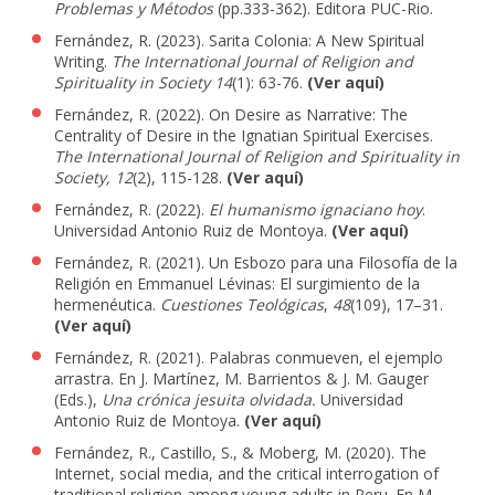
Problemas y Métodos
(pp.333-362). Editora PUC-Rio.
Fernández, R. (2023). Sarita Colonia: A New Spiritual
Writing.
The International Journal of Religion and
Spirituality in Society
14
(1): 63-76.
(Ver aquí)
Fernández, R. (2022). On Desire as Narrative: The
Centrality of Desire in the Ignatian Spiritual Exercises.
The International Journal of Religion and Spirituality in
Society,
12
(2), 115-128.
(Ver aquí)
Fernández, R. (2022).
El humanismo ignaciano hoy
.
Universidad Antonio Ruiz de Montoya.
(Ver aquí)
Fernández, R. (2021). Un Esbozo para una Filosofía de la
Religión en Emmanuel Lévinas: El surgimiento de la
hermenéutica.
Cuestiones Teológicas
,
48
(109), 17–31
.
(Ver aquí)
Fernández, R.
(202
1). Palabras conmueven, el ejemplo
arrastra. En
J. Martínez, M. Barrientos & J. M. Gauger
(Eds.),
Una crónica jesuita olvidada.
Universidad
Antonio Ruiz de Montoya.
(Ver aquí)
Fernández, R., Castillo, S., & Moberg, M. (2020). The
Internet, social media, and the critical interrogation of
traditional religion among young adults in Peru. En M.