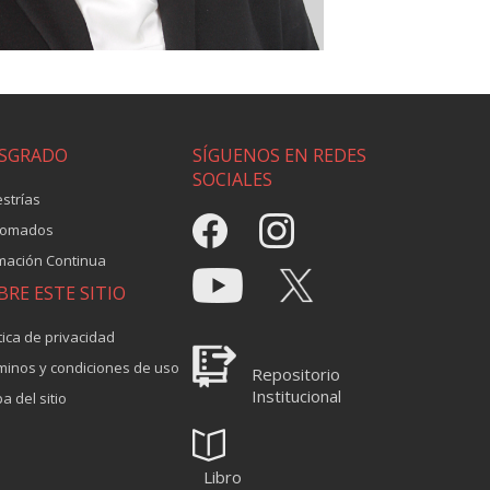
SGRADO
SÍGUENOS EN REDES
SOCIALES
strías
lomados
mación Continua
BRE ESTE SITIO
tica de privacidad
minos y condiciones de uso
Repositorio
Institucional
a del sitio
Libro