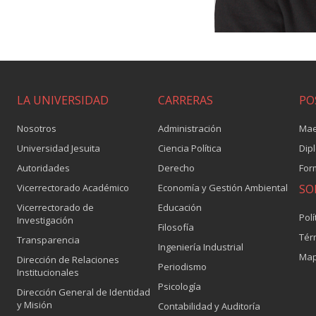
LA UNIVERSIDAD
CARRERAS
PO
Nosotros
Administración
Mae
Universidad Jesuita
Ciencia Política
Dip
Autoridades
Derecho
For
Vicerrectorado Académico
Economía y Gestión Ambiental
SO
Vicerrectorado de
Educación
Polí
Investigación
Filosofía
Tér
Transparencia
Ingeniería Industrial
Map
Dirección de Relaciones
Periodismo
Institucionales
Psicología
Dirección General de Identidad
y Misión
Contabilidad y Auditoría