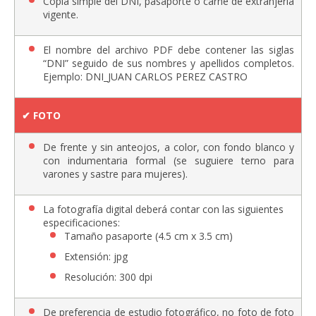
Copia simple del DNI, pasaporte o carné de extranjería
vigente.
El nombre del archivo PDF debe contener las siglas
“DNI” seguido de sus nombres y apellidos completos.
Ejemplo: DNI_JUAN CARLOS PEREZ CASTRO
✔︎ FOTO
De frente y sin anteojos, a color, con fondo blanco y
con indumentaria formal (se suguiere terno para
varones y sastre para mujeres).
La fotografía digital deberá contar con las siguientes
especificaciones:
Tamaño pasaporte (4.5 cm x 3.5 cm)
Extensión: jpg
Resolución: 300 dpi
De preferencia de estudio fotográfico, no foto de foto