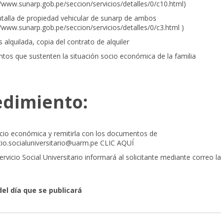
//www.sunarp.gob.pe/seccion/servicios/detalles/0/c10.html
)
talla de propiedad vehicular de sunarp de ambos
//www.sunarp.gob.pe/seccion/servicios/detalles/0/c3.html
)
es alquilada, copia del contrato de alquiler
os que sustenten la situación socio económica de la familia
edimiento:
ocio económica y remitirla con los documentos de
cio.socialuniversitario@uarm.pe
CLIC AQUÍ
ervicio Social Universitario informará al solicitante mediante correo l
del día que se publicará