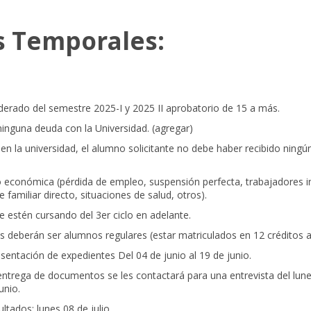
s Temporales:
rado del semestre 2025-I y 2025 II aprobatorio de 15 a más.
nguna deuda con la Universidad. (agregar)
 en la universidad, el alumno solicitante no debe haber recibido ningú
o económica (pérdida de empleo, suspensión perfecta, trabajadores 
e familiar directo, situaciones de salud, otros).
e estén cursando del 3er ciclo en adelante.
s deberán ser alumnos regulares (estar matriculados en 12 créditos 
sentación de expedientes Del 04 de junio al 19 de junio.
 entrega de documentos se les contactará para una entrevista del lune
unio.
ltados: lunes 08 de julio