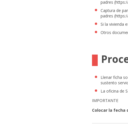
padres (
https:
Captura de pan
padres (
https:
Si la vivienda 
Otros document
Proc
Llenar ficha s
sustento
servi
La oficina de S
IMPORTANTE
Colocar la fecha 