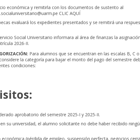
ocio económica y remitirla con los documentos de sustento al
o.socialuniversitario@uarm.pe
CLIC AQUÍ
becas evaluará los expedientes presentados y se remitirá una respues
ervicio Social Universitario informara al área de finanzas la asignació
rícula 2026-II.
GORIZACIÓN:
Para alumnos que se encuentran en las escalas B, C o 
econsidere la categoría para bajar el monto del pago del semestre de
ientes condiciones:
sitos:
rado aprobatorio del semestre 2025-I y 2025-II.
 en su universidad, el alumno solicitante no debe haber recibido ningú
o económica (pérdida de empleo, suspensión perfecta, negocios cerr