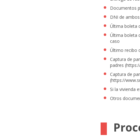
Documentos pa
DNI de ambos
Última boleta 
Última boleta 
caso
Último recibo d
Captura de pa
padres (
https:
Captura de pan
(
https://www.s
Si la vivienda 
Otros document
Proc