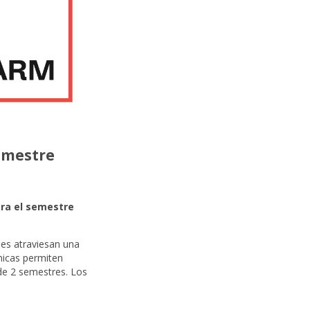
semestre
ara el semestre
nes atraviesan una
micas permiten
de 2 semestres. Los