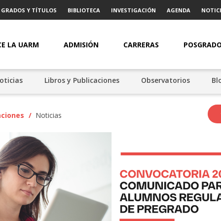
GRADOS Y TÍTULOS
BIBLIOTECA
INVESTIGACIÓN
AGENDA
NOTICI
E LA UARM
ADMISIÓN
CARRERAS
POSGRAD
oticias
Libros y Publicaciones
Observatorios
Bl
aciones
/
Noticias