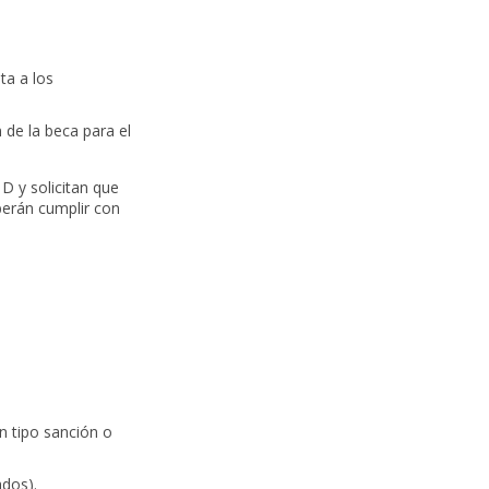
ta a los
n de la beca para el
D y solicitan que
berán cumplir con
n tipo sanción o
ados).