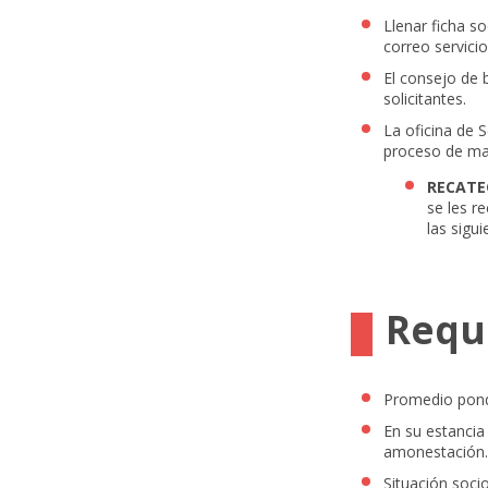
Llenar ficha s
correo
servici
El consejo de 
solicitantes.
La oficina de S
proceso de mat
RECATE
se les r
las sigu
Requi
Promedio ponde
En su estancia
amonestación.
Situación soci