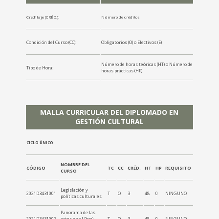
Creditaje (CRÉD.):
Número de créditos
Condición del Curso (CC):
Obligatorios (O) o Electivos (E)
Número de horas teóricas (HT) o Número de
Tipo de Hora:
horas prácticas (HP)
MALLA CURRICULAR DEL DIPLOMADO EN
GESTIÓN CULTURAL
CICLO ÚNICO
NOMBRE DEL
CÓDIGO
TC
CC
CRÉD.
HT
HP
REQUISITO
CURSO
Legislación y
2021D3431001
T
O
3
48
0
NINGUNO
políticas culturales
Panorama de las
2021D3431002
artes en el Perú
T
O
3
48
0
NINGUNO