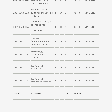
contemporáneo
Economía de la
2021D3431003
cultura e industrias
T
O
3
48
0
NINGUNO
culturales
Gestión estratégica
de iniciativas
2021D3431004
T
O
3
48
0
NINGUNO
culturales
Diseño y
2021D3431005
financiamiento de
T
O
3
48
0
NINGUNO
proyectos culturales
Marketing y
2021D3431006
comunicación
T
O
3
48
0
NINGUNO
cultural
Seminario I:
2021D3431007
T
O
3
48
0
NINGUNO
curaduría
Seminario II:
2021D3431008
T
O
3
48
0
NINGUNO
producción escénica
Total:
8 CURSOS
24
384
0