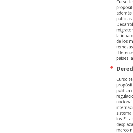
Curso te
propósit
además d
públicas
Desarrol
migrator
latinoam
de los m
remesas.
diferent
países l
Derec
Curso te
propósit
política 
regulaci
nacional
internac
sistema 
los Esta
desplaza
marco no