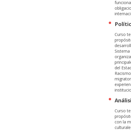
funciona
obligaci
internaci
Políti
Curso te
propósit
desarrol
Sistema 
organiza
principa
del Esta
Racismo 
migrator
experien
instituc
Anális
Curso te
propósit
con la m
cultural