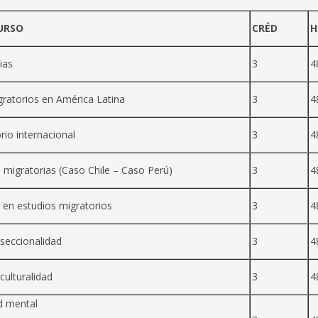
URSO
CRÉD
H
ias
3
4
ratorios en América Latina
3
4
io internacional
3
4
s migratorias (Caso Chile – Caso Perú)
3
4
s en estudios migratorios
3
4
rseccionalidad
3
4
culturalidad
3
4
d mental