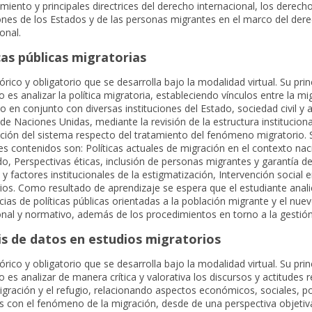
miento y principales directrices del derecho internacional, los derech
ones de los Estados y de las personas migrantes en el marco del der
onal.
cas públicas migratorias
órico y obligatorio que se desarrolla bajo la modalidad virtual. Su prin
o es analizar la política migratoria, estableciendo vínculos entre la mi
lo en conjunto con diversas instituciones del Estado, sociedad civil y 
de Naciones Unidas, mediante la revisión de la estructura instituciona
ción del sistema respecto del tratamiento del fenómeno migratorio. 
les contenidos son: Políticas actuales de migración en el contexto naci
do, Perspectivas éticas, inclusión de personas migrantes y garantía d
y factores institucionales de la estigmatización, Intervención social 
ios. Como resultado de aprendizaje se espera que el estudiante anali
cias de políticas públicas orientadas a la población migrante y el nu
ional y normativo, además de los procedimientos en torno a la gestión
is de datos en estudios migratorios
órico y obligatorio que se desarrolla bajo la modalidad virtual. Su prin
o es analizar de manera crítica y valorativa los discursos y actitudes 
igración y el refugio, relacionando aspectos económicos, sociales, pol
es con el fenómeno de la migración, desde de una perspectiva objetiva