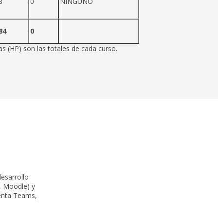
8
0
NINGUNO
84
0
s (HP) son las totales de cada curso.
desarrollo
, Moodle) y
ienta Teams,