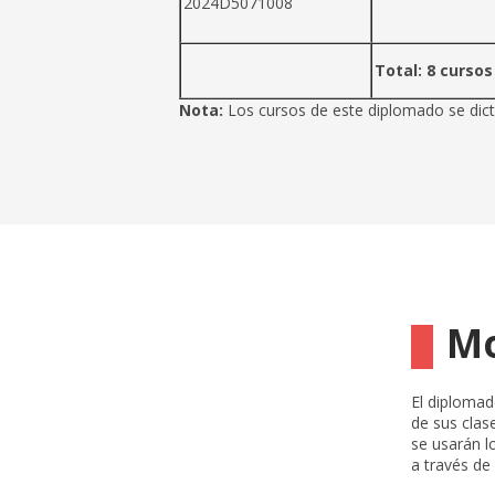
2024D5071008
Total: 8 curso
Nota:
Los cursos de este diplomado se dicta
Mo
El diplomad
de sus clas
se usarán l
a través de 