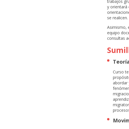
trabajos gr
y orientará
orientacion
se realicen.
Asimismo, e
equipo doce
consultas 
Sumil
Teorí
Curso te
propósit
abordar 
fenómeno
migracio
aprendiz
migrator
procesos
Movim