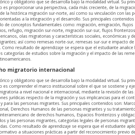
órico y obligatorio que se desarrolla bajo la modalidad virtual. Su prin
o es proporcionar una perspectiva, cada más creciente, de la migraci
e la histórica migración sur-norte, así como su vinculación con las po
 orientadas a la integración y el desarrollo. Sus principales contenidos
lo de conceptos fundamentales como: migración, emigración, flujos
ios, refugio, migración sur-norte, migración sur-sur, flujos fronterizo
ericanos, olas migratorias y características sociales, económicas y 
igrantes; así como remesas norte-sur, remesas sur-sur e impacto de 
 Como resultado de aprendizaje se espera que el estudiante analice 
es categorías de estudios sobre la migración y el impacto de las reme
atinoamericanos.
ho migratorio internacional
órico y obligatorio que se desarrolla bajo la modalidad virtual. Su prin
o es comprender el marco institucional sobre el que se sostiene y eje
migratoria a nivel nacional e internacional, mediante la revisión de las 
ones jurídicas respecto de la migración y sus implicancias para el con
 y para las personas migrantes. Sus principales contenidos son: Marco
ional, Derechos Humanos de las personas migrantes y su tratamiento
interamericano de derechos humanos, Espacios fronterizos y obligac
dos y las personas migrantes, categorías legales de personas migrant
das. Como resultado de aprendizaje se espera que el estudiante apli
rmativo a situaciones prácticas a partir del reconocimiento previo de