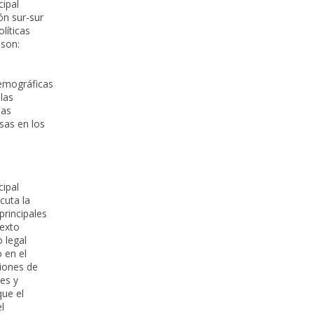
cipal
ón sur-sur
líticas
 son:
s
demográficas
las
las
sas en los
cipal
cuta la
principales
texto
 legal
 en el
iones de
es y
que el
l