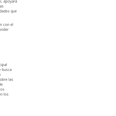
mo, apoyará
las
vidades que
n con el
onder
cipal
e busca
o
obre las
de
tos
n los