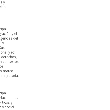
os y
echo
cipal
gración y el
agencias del
l y
Sus
onal y rol
e derechos,
en contextos
ce
evo marco
 migratoria.
cipal
relacionadas
íticos y
 y social.