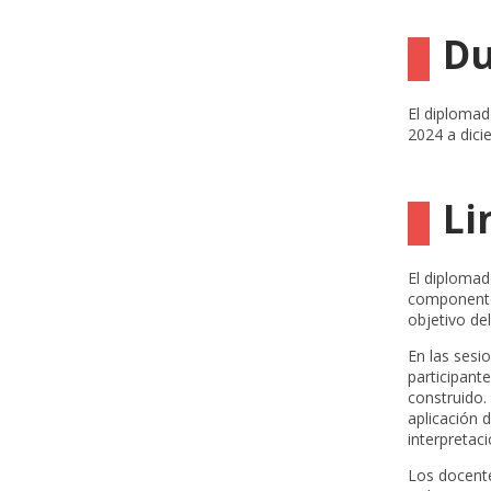
Du
El diplomad
2024 a dici
Li
El diplomad
componente 
objetivo de
En las sesi
participant
construido.
aplicación 
interpretaci
Los docente