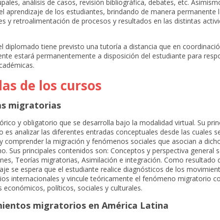
upales, análisis de casos, revisión bibliográfica, debates, etc. Asimis
 el aprendizaje de los estudiantes, brindando de manera permanente 
es y retroalimentación de procesos y resultados en las distintas acti
l diplomado tiene previsto una tutoría a distancia que en coordinació
nte estará permanentemente a disposición del estudiante para resp
académicas.
las de los cursos
as migratorias
órico y obligatorio que se desarrolla bajo la modalidad virtual. Su prin
o es analizar las diferentes entradas conceptuales desde las cuales s
y comprender la migración y fenómenos sociales que asocian a dich
. Sus principales contenidos son: Conceptos y perspectiva general s
nes, Teorías migratorias, Asimilación e integración. Como resultado 
aje se espera que el estudiante realice diagnósticos de los movimien
ios internacionales y vincule teóricamente el fenómeno migratorio co
 económicos, políticos, sociales y culturales.
ientos migratorios en América Latina