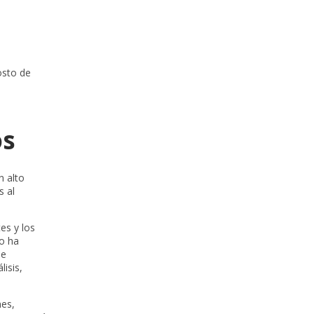
osto de
os
n alto
s al
es y los
no ha
de
lisis,
nes,