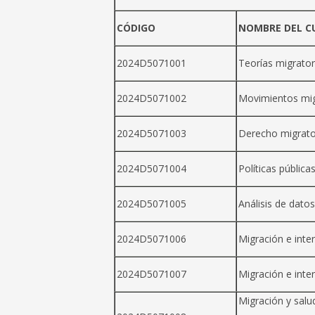
CÓDIGO
NOMBRE DEL C
2024D5071001
Teorías migrator
2024D5071002
Movimientos mig
2024D5071003
Derecho migrator
2024D5071004
Políticas pública
2024D5071005
Análisis de dato
2024D5071006
Migración e inte
2024D5071007
Migración e inter
Migración y salu