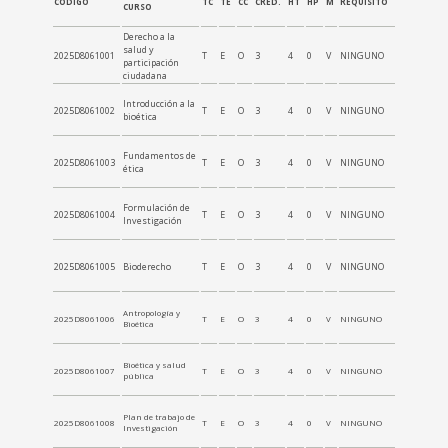
CÓDIGO
TC
TE
CC
CRÉD.
HT
HP
M
REQUISITO
CÓDIGO
CURSO
Derecho a la
salud y
2025D8061
2025D8061001
T
E
O
3
4
0
V
NINGUNO
participación
ciudadana
Introducción a la
2025D8061
2025D8061002
T
E
O
3
4
0
V
NINGUNO
bioética
Fundamentos de
2025D8061
2025D8061003
T
E
O
3
4
0
V
NINGUNO
ética
Formulación de
2025D8061
2025D8061004
T
E
O
3
4
0
V
NINGUNO
Investigación
2025D8061
2025D8061005
Bioderecho
T
E
O
3
4
0
V
NINGUNO
Antropología y
2025D8061
2025D8061006
T
E
O
3
4
0
V
NINGUNO
Bioética
Bioética y salud
2025D8061
2025D8061007
T
E
O
3
4
0
V
NINGUNO
pública
Plan de trabajo de
Total
2025D8061008
T
E
O
3
4
0
V
NINGUNO
Investigación