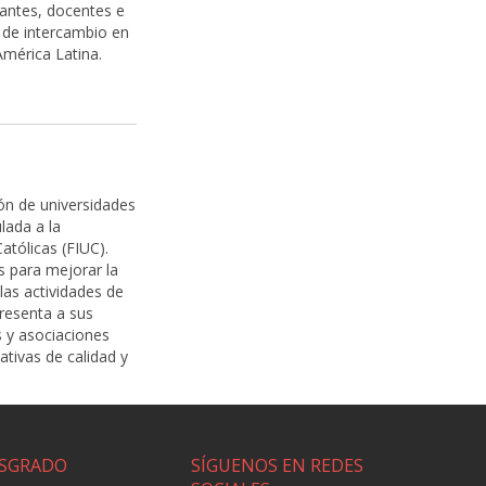
iantes, docentes e
 de intercambio en
América Latina.
ión de universidades
lada a la
atólicas (FIUC).
 para mejorar la
 las actividades de
presenta a sus
 y asociaciones
tivas de calidad y
SGRADO
SÍGUENOS EN REDES