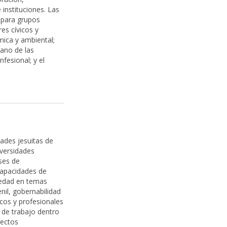
 instituciones. Las
 para grupos
es cívicos y
mica y ambiental;
iano de las
nfesional; y el
ades jesuitas de
iversidades
ses de
capacidades de
ciedad en temas
nil, gobernabilidad
icos y profesionales
 de trabajo dentro
yectos