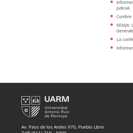
Informes
judicial.
Cumbre j
REMJA: L
Generale
La confe
Informes
Av. Paso de los Andes 970, Pueblo Libre
Telf: (511) 719 - 5990