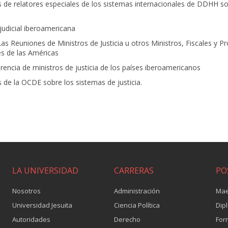
 de relatores especiales de los sistemas internacionales de DDHH s
udicial iberoamericana
as Reuniones de Ministros de Justicia u otros Ministros, Fiscales y P
s de las Américas
rencia de ministros de justicia de los países iberoamericanos
 de la OCDE sobre los sistemas de justicia.
LA UNIVERSIDAD
CARRERAS
PO
Nosotros
Administración
Mae
Universidad Jesuita
Ciencia Política
Dip
Autoridades
Derecho
For