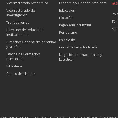
Vicerrectorado Académico
Economía y Gestión Ambiental
SO
Vicerrectorado de
Educación
Polí
Investigación
Filosofía
Tér
Transparencia
Ingeniería Industrial
Map
Dirección de Relaciones
Periodismo
Institucionales
Psicología
Dirección General de Identidad
y Misión
Contabilidad y Auditoría
Oficina de Formación
Negocios Internacionales y
Humanista
Logística
Biblioteca
Centro de Idiomas
NIVERSIDAD ANTONIO RUIZ DE MONTOYA 2021 - TODOS LOS DERECHOS RESERVAD