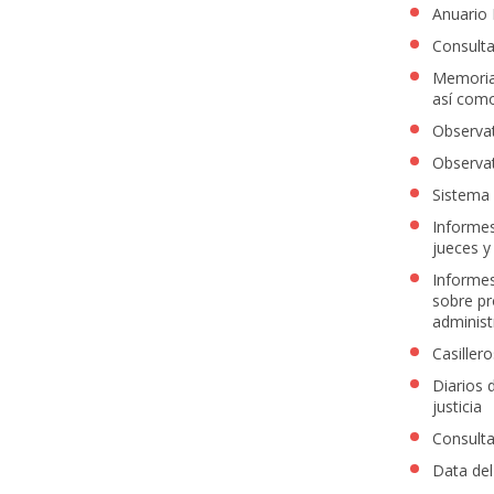
Anuario E
Consulta
Memorias
así como
Observat
Observat
Sistema
Informes
jueces y
Informes
sobre pr
administ
Casillero
Diarios 
justicia
Consulta
Data del