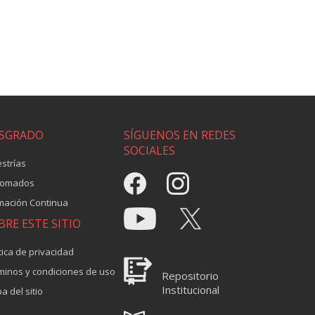
SGRADO
SÍGUENOS EN REDES
SOCIALES
strías
lomados
mación Continua
BRE ESTE SITIO
tica de privacidad
minos y condiciones de uso
Repositorio
Institucional
a del sitio