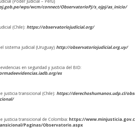
dicial (Poder Judicial – Perú)
pj.gob.pe/wps/wcm/connect/ObservatorioPJ/s_ojpj/as_inicio/
dicial (Chile):
https://observatoriojudicial.org
/
el sistema judicial (Uruguay)
http://observatoriojudicial.org.uy/
evidencias en seguridad y justicia del BID:
formadeevidencias.iadb.org/es
 justicia transicional (Chile):
https://derechoshumanos.udp.cl/obse
icional/
e justicia transicional de Colombia:
https://www.minjusticia.gov.
transicional/Paginas/Observatorio.aspx