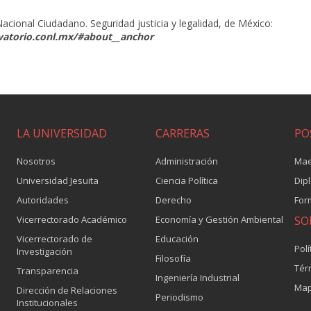
acional Ciudadano. Seguridad justicia y legalidad, de México:
vatorio.conl.mx/#about__anchor
LA UNIVERSIDAD
CARRERAS
PO
Nosotros
Administración
Mae
Universidad Jesuita
Ciencia Política
Dip
Autoridades
Derecho
For
Vicerrectorado Académico
Economía y Gestión Ambiental
SO
Vicerrectorado de
Educación
Polí
Investigación
Filosofía
Tér
Transparencia
Ingeniería Industrial
Map
Dirección de Relaciones
Periodismo
Institucionales