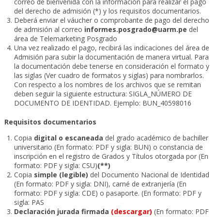
correo de bienvenida con la información para realizar el pago
del derecho de admisión (*) y los requisitos documentarios.
Deberá enviar el váucher o comprobante de pago del derecho
de admisión al correo
informes.posgrado@uarm.pe
del
área de Telemarketing Posgrado
Una vez realizado el pago, recibirá las indicaciones del área de
Admisión para subir la documentación de manera virtual. Para
la documentación debe tenerse en consideración el formato y
las siglas (Ver cuadro de formatos y siglas) para nombrarlos.
Con respecto a los nombres de los archivos que se remitan
deben seguir la siguiente estructura: SIGLA_NÚMERO DE
DOCUMENTO DE IDENTIDAD. Ejemplo: BUN_40598016
Requisitos documentarios
Copia
digital o escaneada
del grado académico de bachiller
universitario (En formato: PDF y sigla: BUN) o constancia de
inscripción en el registro de Grados y Títulos otorgada por (En
formato: PDF y sigla: CSU)
(**)
Copia
simple (legible)
del Documento Nacional de Identidad
(En formato: PDF y sigla: DNI), carné de extranjería (En
formato: PDF y sigla: CDE) o pasaporte. (En formato: PDF y
sigla: PAS
Declaración jurada firmada
(descargar)
(En formato: PDF