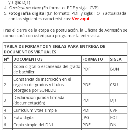
y sigla: DJ1)
Currículum vitae
(En formato: PDF y sigla: CVP)
Fotografía digital
(En formato: PDF y sigla: FOT) actualizada
con las siguientes características:
Ver aquí
Tras el cierre de la etapa de postulación, la Oficina de Admisión se
comunicará con usted para programar la entrevista.
TABLA DE FORMATOS Y SIGLAS PARA ENTREGA DE
DOCUMENTOS VIRTUALES
N°
DOCUMENTOS
FORMATO
SIGLA
Copia digital o escaneada del grado
1
PDF
BUN
de bachiller
Constancia de inscripción en el
2
registro de grados y títulos
PDF
CSU
otorgada por SUNEDU
Declaración jurada firmada
3
PDF
DJ1
(documentación)
4
Currículum vitae simple
PDF
CVP
5
Foto digital
JPG
FOT
6
Copia simple del DNI
PDF
DNI