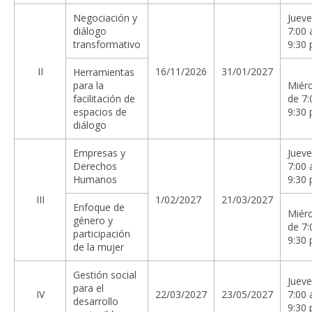
Negociación y
Jueve
diálogo
7:00 
transformativo
9:30 
II
16/11/2026
31/01/2027
Herramientas
para la
Miérc
facilitación de
de 7:
espacios de
9:30 
diálogo
Empresas y
Jueve
Derechos
7:00 
Humanos
9:30 
III
1/02/2027
21/03/2027
Enfoque de
Miérc
género y
de 7:
participación
9:30 
de la mujer
Gestión social
Jueve
para el
IV
22/03/2027
23/05/2027
7:00 
desarrollo
9:30 