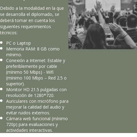
Debido a la modalidad en la que
se desarrolla el diplomado, se
deberá tomar en cuenta los
siguientes requerimientos
técnicos:
PC o Laptop
Memoria RAM: 8 GB como
mínimo.
Conexión a Internet: Estable y
preferiblemente por cable
(mínimo 50 Mbps) - Wifi
(mínimo 100 Mbps – Red 2.5 o
superior).
Monitor HD 21.5 pulgadas con
resolución de 1280*720.
Auriculares con micrófono para
mejorar la calidad del audio y
evitar ruidos externos.
Cámara web funcional (mínimo
720p) para evaluaciones y
actividades interactivas.