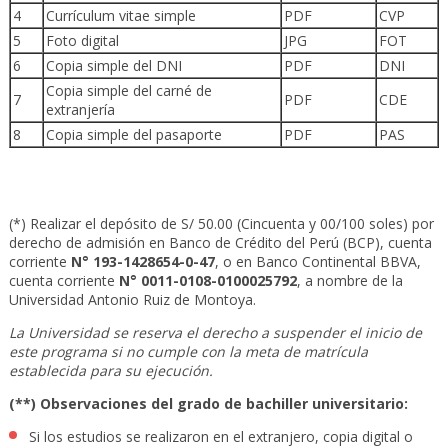
4
Currículum vitae simple
PDF
CVP
5
Foto digital
JPG
FOT
6
Copia simple del DNI
PDF
DNI
Copia simple del carné de
7
PDF
CDE
extranjería
8
Copia simple del pasaporte
PDF
PAS
(*) Realizar el depósito de S/ 50.00 (Cincuenta y 00/100 soles) por
derecho de admisión en Banco de Crédito del Perú (BCP), cuenta
corriente
N° 193-1428654-0-47
, o en Banco Continental BBVA,
cuenta corriente
N° 0011-0108-0100025792
, a nombre de la
Universidad Antonio Ruiz de Montoya.
La Universidad se reserva el derecho a suspender el inicio de
este programa si no cumple con la meta de matrícula
establecida para su ejecución.
(**) Observaciones del grado de bachiller universitario:
Si los estudios se realizaron en el extranjero, copia digital o