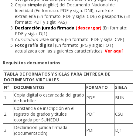
Copia
simple
(legible) del Documento Nacional de
Identidad (En formato: PDF y sigla: DNI), carné de
extranjería (En formato: PDF y sigla: CDE) o pasaporte. (En
formato: PDF y sigla: PAS)
Declaración jurada firmada
(descargar)
(En formato:
PDF y sigla: DJ1)
Currículum vita
e simple. (En formato: PDF y sigla: CVP)
Fotografía digital
(En formato: JPG y sigla: FOT)
actualizada con las siguientes características:
Ver aquí
Requisitos documentarios
TABLA DE FORMATOS Y SIGLAS PARA ENTREGA DE
DOCUMENTOS VIRTUALES
N°
DOCUMENTOS
FORMATO
SIGLA
Copia digital o escaneada del grado
1
PDF
BUN
de bachiller
Constancia de inscripción en el
2
registro de grados y títulos
PDF
CSU
otorgada por SUNEDU
Declaración jurada firmada
3
PDF
DJ1
(documentación)