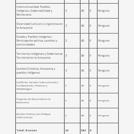
Interculturalidad: Pueblos
Indígenas, Gobernabilidad y
3
48
0
Ninguno
Democracia
Diversidad Cultural y Lingüística en
3
48
0
Ninguno
la Amazonía
Estado y Pueblos Indígenas:
Participación política, cambios y
3
48
0
Ninguno
continuidades
Territorios Indígenas y Gobernanza
3
48
0
Ninguno
Territorial en la Amazonía
Cambio Climático, Amazonía y
3
48
0
Ninguno
pueblos indígenas
Conflictos Sociales Interculturales:
Fundamentos, Procesos y
3
48
0
Ninguno
Metodologías
Proyectos de Desarrollo en la
3
48
0
Ninguno
Amazonía
Gestión Pública con Enfoque
3
48
0
Ninguno
Intercultural
Total: 8 cursos
24
384
0