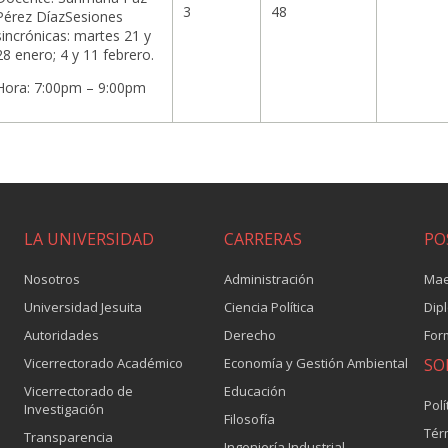
3
48
Pérez DíazSesiones
sincrónicas: martes 21 y
28 enero; 4 y 11 febrero.
Hora: 7:00pm – 9:00pm
LA UNIVERSIDAD
CARRERAS
PO
Nosotros
Administración
Mae
Universidad Jesuita
Ciencia Política
Dip
Autoridades
Derecho
For
Vicerrectorado Académico
Economía y Gestión Ambiental
SO
Vicerrectorado de
Educación
Polí
Investigación
Filosofía
Tér
Transparencia
Ingeniería Industrial