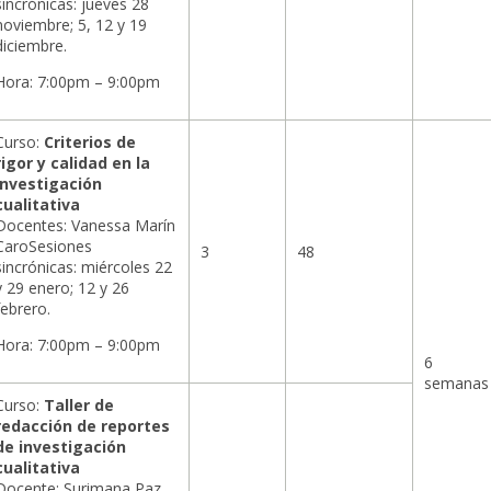
sincrónicas: jueves 28
noviembre; 5, 12 y 19
diciembre.
Hora: 7:00pm – 9:00pm
Curso:
Criterios de
rigor y calidad en la
investigación
cualitativa
Docentes: Vanessa Marín
CaroSesiones
3
48
sincrónicas: miércoles 22
y 29 enero; 12 y 26
febrero.
Hora: 7:00pm – 9:00pm
6
semanas
Curso:
Taller de
redacción de reportes
de investigación
cualitativa
Docente: Surimana Paz