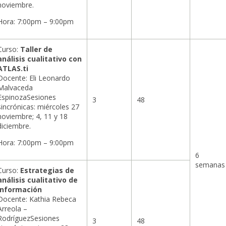
noviembre.
Hora: 7:00pm – 9:00pm
Curso:
Taller de
análisis cualitativo con
ATLAS.ti
Docente: Eli Leonardo
Malvaceda
EspinozaSesiones
3
48
sincrónicas: miércoles 27
noviembre; 4, 11 y 18
diciembre.
Hora: 7:00pm – 9:00pm
6
semanas
Curso:
Estrategias de
análisis cualitativo de
información
Docente: Kathia Rebeca
Arreola –
RodríguezSesiones
3
48