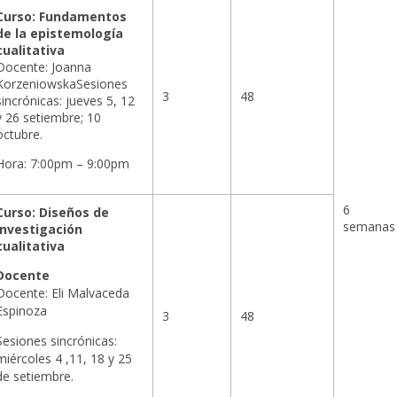
Curso: Fundamentos
de la epistemología
cualitativa
Docente: Joanna
KorzeniowskaSesiones
3
48
sincrónicas: jueves 5, 12
y 26 setiembre; 10
octubre.
Hora: 7:00pm – 9:00pm
6
Curso:
Diseños de
semanas
investigación
cualitativa
Docente
Docente: Eli Malvaceda
Espinoza
3
48
Sesiones sincrónicas:
miércoles 4 ,11, 18 y 25
de setiembre.