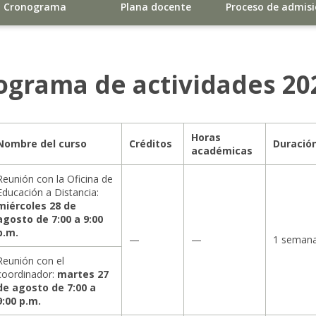
Cronograma
Plana docente
Proceso de admis
ograma de actividades 20
Horas
Nombre del curso
Créditos
Duració
académicas
Reunión con la Oficina de
Educación a Distancia:
miércoles 28 de
agosto de 7:00 a 9:00
p.m.
—
—
1 seman
Reunión con el
coordinador:
martes 27
de agosto de 7:00 a
9:00 p.m.