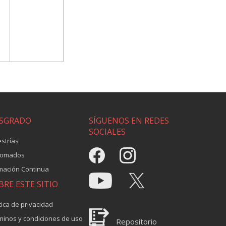
SGRADO
SÍGUENOS EN REDES
SOCIALES
strías
lomados
mación Continua
BRE ESTE SITIO
tica de privacidad
minos y condiciones de uso
Repositorio