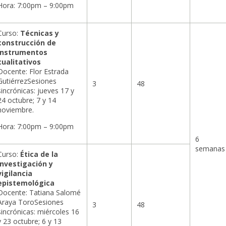
Hora: 7:00pm – 9:00pm
Curso:
Técnicas y
construcción de
instrumentos
cualitativos
Docente: Flor Estrada
GutiérrezSesiones
3
48
sincrónicas: jueves 17 y
24 octubre; 7 y 14
noviembre.
Hora: 7:00pm – 9:00pm
6
semanas
Curso:
Ética de la
investigación y
vigilancia
epistemológica
Docente: Tatiana Salomé
Araya ToroSesiones
3
48
sincrónicas: miércoles 16
y 23 octubre; 6 y 13