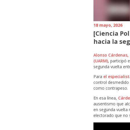
18 mayo, 2026
[Ciencia Po
hacia la s
Alonso Cárdenas,
(UARM)
, participó 
segunda vuelta ent
Para
el especialis
control desmedido s
como contrapeso.
En esa línea,
Cárd
ausentismo que alc
en segunda vuelta n
electorado que no s