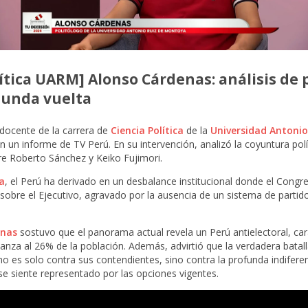
lítica UARM] Alonso Cárdenas: análisis de p
egunda vuelta
docente de la carrera de
Ciencia Política
de la
Universidad Antoni
en un informe de TV Perú. En su intervención, analizó la coyuntura polí
re Roberto Sánchez y Keiko Fujimori.
ta
, el Perú ha derivado en un desbalance institucional donde el Congr
obre el Ejecutivo, agravado por la ausencia de un sistema de partid
enas
sostuvo que el panorama actual revela un Perú
antielectoral, ca
anza al 26% de la población.
Además, advirtió que la verdadera batal
o es solo contra sus contendientes, sino contra la profunda indifere
e siente representado por las opciones vigentes.