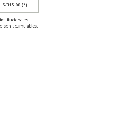
S/315.00 (*)
nstitucionales
no son acumulables.