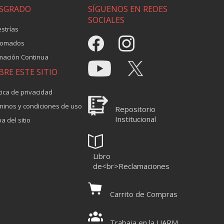
SGRADO
SÍGUENOS EN REDES
SOCIALES
strías
lomados
mación Continua
BRE ESTE SITIO
tica de privacidad
minos y condiciones de uso
Repositorio
Institucional
a del sitio
Libro
de<br>Reclamaciones
Carrito de Compras
Trabaja en la UARM