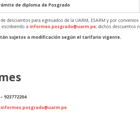
trámite de diploma de Posgrado
s de descuentos para egresados de la UARM, ESARM y por convenios i
 escribiendo a
informes.posgrado@uarm.pe
; dichos descuentos 
stán sujetos a modificación según el tarifario vigente.
rmes
 – 923772204
:
informes.posgrado@uarm.pe