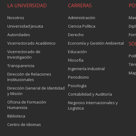
LA UNIVERSIDAD
CARRERAS
PO
Nosotros
Administración
Mae
Universidad Jesuita
Ciencia Política
Dip
Autoridades
Derecho
For
Vicerrectorado Académico
Economía y Gestión Ambiental
SO
Vicerrectorado de
Educación
Polí
Investigación
Filosofía
Tér
Transparencia
Ingeniería Industrial
Map
Dirección de Relaciones
Periodismo
Institucionales
Psicología
Dirección General de Identidad
y Misión
Contabilidad y Auditoría
Oficina de Formación
Negocios Internacionales y
Humanista
Logística
Biblioteca
Centro de Idiomas