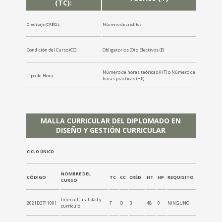
(TC):
Creditaje (CRÉD.):
Número de créditos
Condición del Curso (CC):
Obligatorios (O) o Electivos (E)
Número de horas teóricas (HT) o Número de
Tipo de Hora:
horas prácticas (HP)
MALLA CURRICULAR DEL DIPLOMADO EN
DISEÑO Y GESTIÓN CURRICULAR
CICLO ÚNICO
NOMBRE DEL
CÓDIGO
TC
CC
CRÉD.
HT
HP
REQUISITO
CURSO
Interculturalidad y
2021D3711001
T
O
3
48
0
NINGUNO
currículo