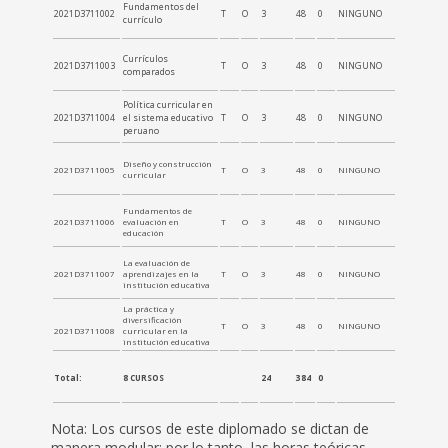
Fundamentos del
2021D3711002
T
O
3
48
0
NINGUNO
currículo
Currículos
2021D3711003
T
O
3
48
0
NINGUNO
comparados
Política curricular en
2021D3711004
el sistema educativo
T
O
3
48
0
NINGUNO
peruano
Diseño y construcción
2021D3711005
T
O
3
48
0
NINGUNO
curricular
Fundamentos de
2021D3711006
evaluación en
T
O
3
48
0
NINGUNO
educación
La evaluación de
2021D3711007
aprendizajes en la
T
O
3
48
0
NINGUNO
institución educativa
La práctica y
diversificación
T
O
3
48
0
NINGUNO
2021D3711008
curricular en la
institución educativa
Total:
8 CURSOS
24
384
0
Nota: Los cursos de este diplomado se dictan de
manera modular; por lo tanto, las horas teóricas