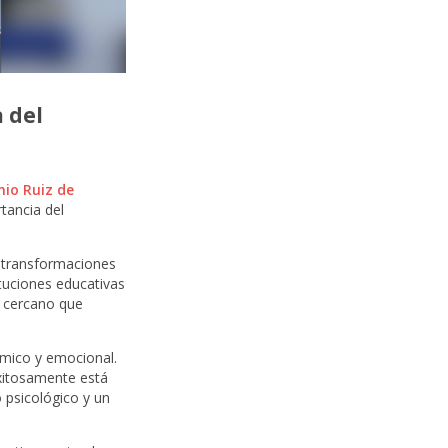
 del
nio Ruiz de
rtancia del
s transformaciones
ituciones educativas
o cercano que
mico y emocional.
xitosamente está
 psicológico y un