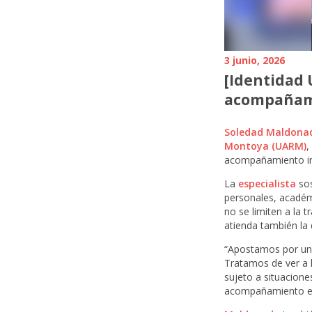
3 junio, 2026
[Identidad 
acompañami
Soledad Maldona
Montoya (UARM)
,
acompañamiento inte
La
especialista
sos
personales, académi
no se limiten a la
atienda también la 
“Apostamos por un 
Tratamos de ver a 
sujeto a situacion
acompañamiento espe