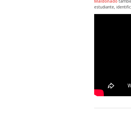
Maldonado
tambié
estudiante, identif