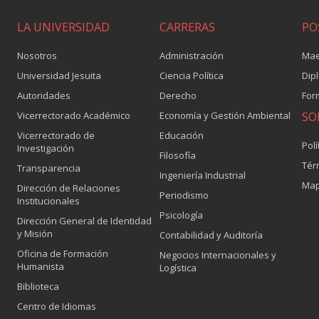
LA UNIVERSIDAD
CARRERAS
PO
Nosotros
Administración
Mae
Universidad Jesuita
Ciencia Política
Dip
Autoridades
Derecho
For
Vicerrectorado Académico
Economía y Gestión Ambiental
SO
Vicerrectorado de
Educación
Polí
Investigación
Filosofía
Tér
Transparencia
Ingeniería Industrial
Map
Dirección de Relaciones
Periodismo
Institucionales
Psicología
Dirección General de Identidad
y Misión
Contabilidad y Auditoría
Oficina de Formación
Negocios Internacionales y
Humanista
Logística
Biblioteca
Centro de Idiomas