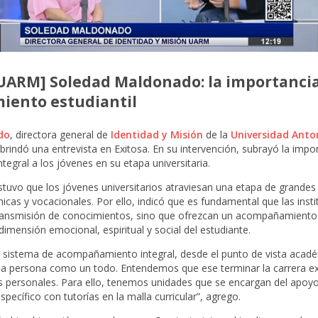
UARM] Soledad Maldonado: la importancia
ento estudiantil
do
, directora general de
Identidad y Misión
de la
Universidad Anto
 brindó una entrevista en Exitosa. En su intervención, subrayó la impo
gral a los jóvenes en su etapa universitaria.
tuvo que los jóvenes universitarios atraviesan una etapa de grande
cas y vocacionales. Por ello, indicó que es fundamental que las inst
 transmisión de conocimientos, sino que ofrezcan un acompañamient
dimensión emocional, espiritual y social del estudiante.
sistema de acompañamiento integral, desde el punto de vista acadé
la persona como un todo. Entendemos que ese terminar la carrera e
es personales. Para ello, tenemos unidades que se encargan del apoyo
cífico con tutorías en la malla curricular”, agrego.