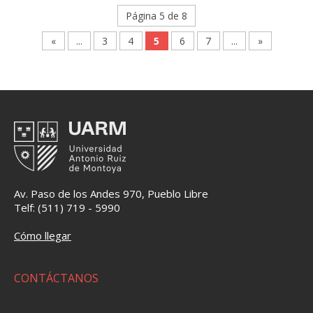
Página 5 de 8
«
...
3
4
5
6
7
...
»
Av. Paso de los Andes 970, Pueblo Libre
Telf: (511) 719 - 5990
Cómo llegar
CONTÁCTANOS