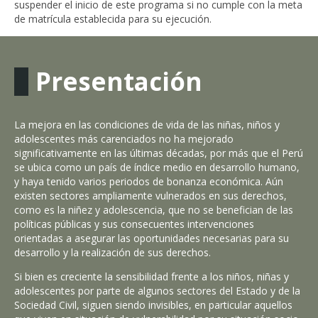
suspender el inicio de este programa si no cumple con la meta
de matrícula establecida para su ejecución.
Presentación
La mejora en las condiciones de vida de las niñas, niños y
Int
adolescentes más carenciados no ha mejorado
gar
significativamente en las últimas décadas, por más que el Perú
sup
se ubica como un país de índice medio en desarrollo humano,
nue
y haya tenido varios periodos de bonanza económica. Aún
a l
existen sectores ampliamente vulnerados en sus derechos,
qu
como es la niñez y adolescencia, que no se benefician de las
ado
políticas públicas y sus consecuentes intervenciones
El
orientadas a asegurar las oportunidades necesarias para su
Ni
desarrollo y la realización de sus derechos.
re
Si bien es creciente la sensibilidad frente a los niños, niñas y
soc
adolescentes por parte de algunos sectores del Estado y de la
en 
Sociedad Civil, siguen siendo invisibles, en particular aquellos
qui