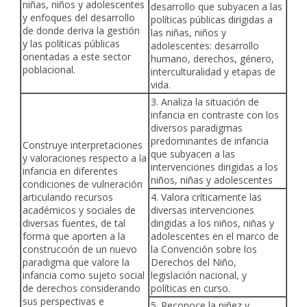
niñas, niños y adolescentes
desarrollo que subyacen a las
y enfoques del desarrollo
políticas públicas dirigidas a
de donde deriva la gestión
las niñas, niños y
y las políticas públicas
adolescentes: desarrollo
orientadas a este sector
humano, derechos, género,
poblacional.
interculturalidad y etapas de
vida.
3. Analiza la situación de
infancia en contraste con los
diversos paradigmas
predominantes de infancia
Construye interpretaciones
que subyacen a las
y valoraciones respecto a la
intervenciones dirigidas a los
infancia en diferentes
niños, niñas y adolescentes
condiciones de vulneración
articulando recursos
4. Valora críticamente las
académicos y sociales de
diversas intervenciones
diversas fuentes, de tal
dirigidas a los niños, niñas y
forma que aporten a la
adolescentes en el marco de
construcción de un nuevo
la Convención sobre los
paradigma que valore la
Derechos del Niño,
infancia como sujeto social
legislación nacional, y
de derechos considerando
políticas en curso.
sus perspectivas e
5. Reconoce la niñez y