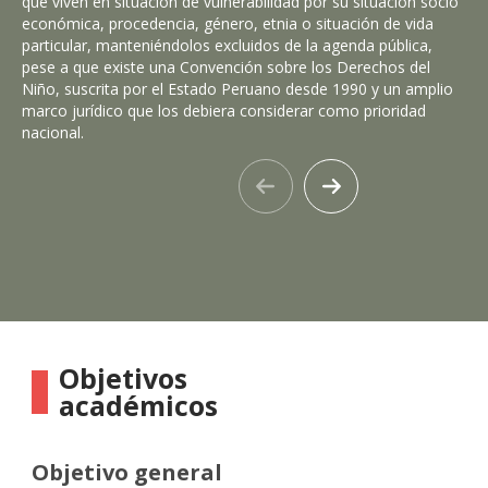
que viven en situación de vulnerabilidad por su situación socio
pre
económica, procedencia, género, etnia o situación de vida
res
particular, manteniéndolos excluidos de la agenda pública,
est
pese a que existe una Convención sobre los Derechos del
Se 
Niño, suscrita por el Estado Peruano desde 1990 y un amplio
in
marco jurídico que los debiera considerar como prioridad
de
nacional.
inf
soc
la 
otr
inf
Objetivos
académicos
Objetivo general