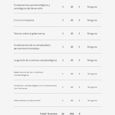
Fundamentos epistemológicos y
3
48
0
Ninguno
ontológicos del desarrollo
Crisis civilizatoria
3
48
0
Ninguno
Teorías sobre la gobernanza
3
48
0
Ninguno
Fundamentos de la complejidad y
3
48
0
Ninguno
pensamiento complejo
La gestión de sistemas socioecológicos
3
48
0
Ninguno
Gobernanza de los sistemas
3
48
0
Ninguno
socioecológicos
Sistemas socioecológicos en la Amazonía
3
48
0
Ninguno
Sur Peruana.
Alternativas al desarrollo
3
48
0
Ninguno
Total: 8 cursos
24
384
0